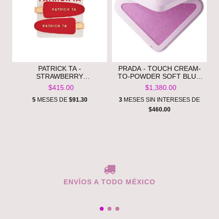
PATRICK TA -
PRADA - TOUCH CREAM-
STRAWBERRY
TO-POWDER SOFT BLUR
CREASELESS HAIR CLIPS
LONGWEAR BLUSH - P36
$415.00
$1,380.00
**PRE ORDEN**
WISTERIA LILAC **PRE
ORDEN**
5
MESES DE
$91.30
3
MESES SIN INTERESES DE
$460.00
ENVÍOS A TODO MÉXICO