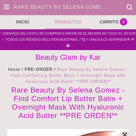
RARE BEAUTY BY SELENA GOMEZ - FIND COMFORT LIP BUTTER BALM + OVERNIGHT MASK WITH HYALURONIC ACID BUTTER **PRE ORDEN**
INICIO
PRODUCTOS
CARRITO
0
✨📦ENVÍOS SIN COSTO EN COMPRAS A PARTIR DE $1,900 MXN EN TODO EL SITIO📦
✨ TODOS LOS PEDIDOS INCLUYEN MUESTRAS 🪄🥰 Y UNA DULCE SORPRESA🍭 💸
🛍️
Beauty Glam by Kar
Inicio
/
PRE-ORDER
/
Rare Beauty by Selena Gomez -
Find Comfort Lip Butter Balm + Overnight Mask with
Hyaluronic Acid Butter **PRE ORDEN**
Rare Beauty By Selena Gomez -
Find Comfort Lip Butter Balm +
Overnight Mask With Hyaluronic
Acid Butter **PRE ORDEN**