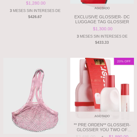
$1,280.00
AGOTADO
3
MESES SIN INTERESES DE
EXCLUSIVE GLOSSIER- DC
$426.67
LUGGAGE TAG GLOSSIER
$1,300.00
3
MESES SIN INTERESES DE
$433.33
20
% OFF
AGOTADO
** PRE ORDEN** GLOSSIER-
GLOSSIER YOU TWO OF
YOU EAU DE PARFUM GIFT
$2,495.00
$1,990.00