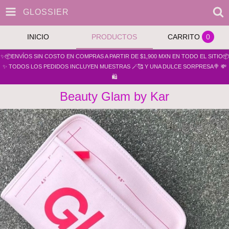
GLOSSIER
INICIO
PRODUCTOS
CARRITO
0
✨📦ENVÍOS SIN COSTO EN COMPRAS A PARTIR DE $1,900 MXN EN TODO EL SITIO📦
✨ TODOS LOS PEDIDOS INCLUYEN MUESTRAS 🪄🥰 Y UNA DULCE SORPRESA🍭 💸
🛍️
Beauty Glam by Kar