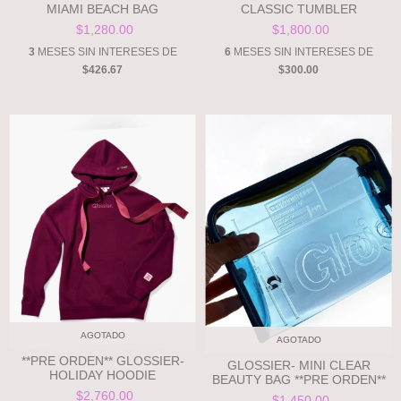
MIAMI BEACH BAG
CLASSIC TUMBLER
$1,280.00
$1,800.00
3
MESES SIN INTERESES DE
6
MESES SIN INTERESES DE
$426.67
$300.00
AGOTADO
AGOTADO
**PRE ORDEN** GLOSSIER-
GLOSSIER- MINI CLEAR
HOLIDAY HOODIE
BEAUTY BAG **PRE ORDEN**
$2,760.00
$1,450.00