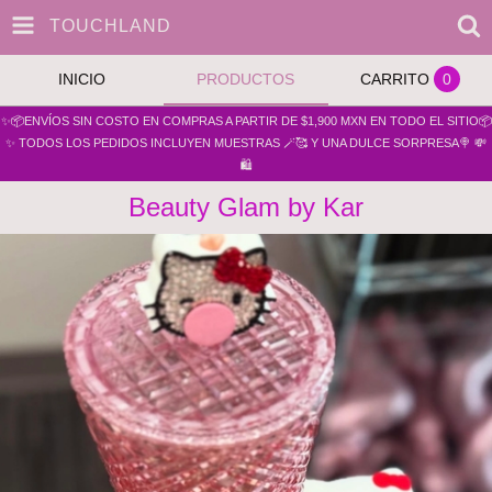
TOUCHLAND
INICIO
PRODUCTOS
CARRITO
0
✨📦ENVÍOS SIN COSTO EN COMPRAS A PARTIR DE $1,900 MXN EN TODO EL SITIO📦
✨ TODOS LOS PEDIDOS INCLUYEN MUESTRAS 🪄🥰 Y UNA DULCE SORPRESA🍭 💸
🛍️
Beauty Glam by Kar