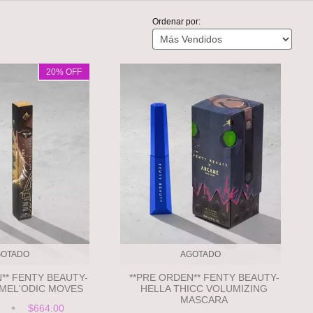
Ordenar por:
20
% OFF
GOTADO
AGOTADO
** FENTY BEAUTY-
**PRE ORDEN** FENTY BEAUTY-
 MEL'ODIC MOVES
HELLA THICC VOLUMIZING
MASCARA
0
$664.00