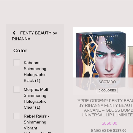
FENTY BEAUTY by
RIHANNA
Color
Kaboom -
Shimmering
Holographic
Black (1)
AGOTADO
Morphic Melt -
5 COLORES
Shimmering
**PRE ORDEN** FENTY BEA
Holographic
BY RIHANNA FENTY BEAUT
Clear (1)
ARCANE – GLOSS BOM
UNIVERSAL LIP LUMINIZ
Rebel Rais'r -
Shimmering
$850.00
Vibrant
5
MESES DE
$187.00