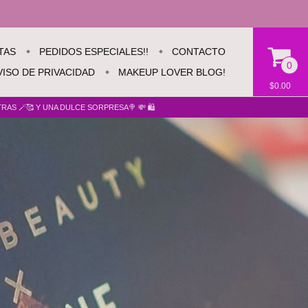
TAS
PEDIDOS ESPECIALES!!
CONTACTO
0
VISO DE PRIVACIDAD
MAKEUP LOVER BLOG!
$0.00
AS 🪄🥰 Y UNA DULCE SORPRESA🍭 💸 🛍️