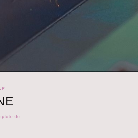
NE
NE
mpleto de