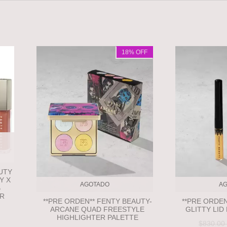
18
% OFF
UTY
Y X
AGOTADO
A
B
ER
**PRE ORDEN** FENTY BEAUTY-
**PRE ORDEN
ARCANE QUAD FREESTYLE
GLITTY LID
HIGHLIGHTER PALETTE
$830.0