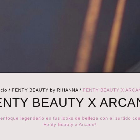
icio
/
FENTY BEAUTY by RIHANNA
/
FENTY BEAUTY X ARCA
ENTY BEAUTY X ARCA
 enfoque legendario en tus looks de belleza con el surtido co
Fenty Beauty x Arcane!