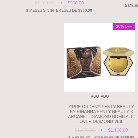
$1,100.00
$900.00
5
MESE
3
MESES SIN INTERESES DE
$300.00
20
% OFF
AGOTADO
**PRE ORDEN** FENTY BEAUTY
BY RIHANNA FENTY BEAUTY X
ARCANE – DIAMOND BOMB ALL-
OVER DIAMOND VEIL
$1,450.00
$1,160.00
3
MESES SIN INTERESES DE
$386.67