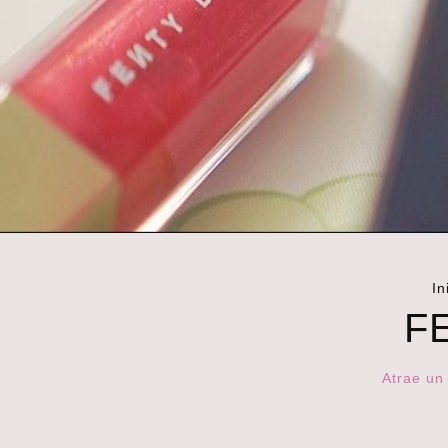
In
F
Atrae un