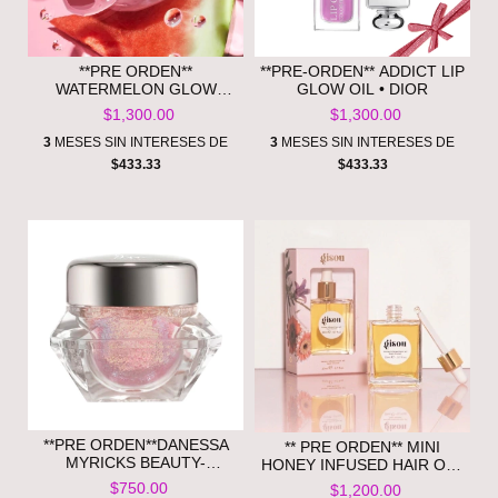
**PRE ORDEN**
**PRE-ORDEN** ADDICT LIP
WATERMELON GLOW
GLOW OIL • DIOR
HYALURONIC CLAY PORE-
$1,300.00
$1,300.00
TIGHT -GLOW RECIPE
3
MESES SIN INTERESES DE
3
MESES SIN INTERESES DE
$433.33
$433.33
**PRE ORDEN**DANESSA
** PRE ORDEN** MINI
MYRICKS BEAUTY-
HONEY INFUSED HAIR OIL•
INFINITE CHROME FLAKES
GISOU
$750.00
$1,200.00
MULTICHROME GEL FOR