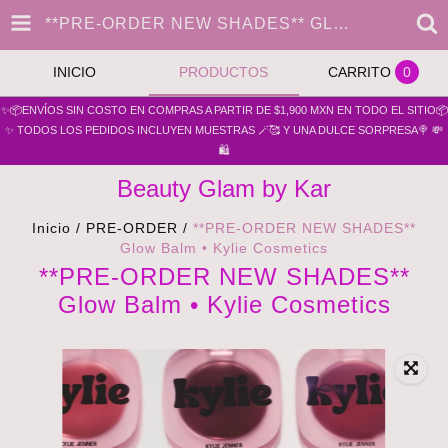
**PRE-ORDER NEW SHADES** GLOW BALM • KYLIE COSMETICS
INICIO
PRODUCTOS
CARRITO
0
✨📦ENVÍOS SIN COSTO EN COMPRAS A PARTIR DE $1,900 MXN EN TODO EL SITIO📦
✨ TODOS LOS PEDIDOS INCLUYEN MUESTRAS 🪄🥰 Y UNA DULCE SORPRESA🍭 💸
🛍️
Beauty Glam by Kar
Inicio
/
PRE-ORDER
/
**PRE-ORDER NEW SHADES**
Glow Balm • Kylie Cosmetics
**PRE-ORDER NEW SHADES**
Glow Balm • Kylie Cosmetics