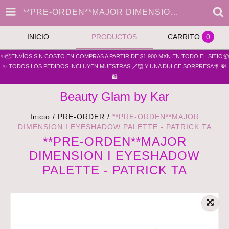
**PRE-ORDEN**MAJOR DIMENSION I EYESHADOW PALETTE - PATRICK TA
INICIO
PRODUCTOS
CARRITO
0
✨📦ENVÍOS SIN COSTO EN COMPRAS A PARTIR DE $1,900 MXN EN TODO EL SITIO📦
✨ TODOS LOS PEDIDOS INCLUYEN MUESTRAS 🪄🥰 Y UNA DULCE SORPRESA🍭 💸
🛍️
Beauty Glam by Kar
Inicio
/
PRE-ORDER
/
**PRE-ORDEN**MAJOR
DIMENSION I EYESHADOW PALETTE - PATRICK TA
**PRE-ORDEN**MAJOR
DIMENSION I EYESHADOW
PALETTE - PATRICK TA