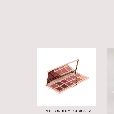
**PRE ORDEN** PATRICK TA