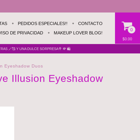
TAS
PEDIDOS ESPECIALES!!
CONTACTO
0
VISO DE PRIVACIDAD
MAKEUP LOVER BLOG!
$0.00
AS 🪄🥰 Y UNA DULCE SORPRESA🍭 💸 🛍️
ion Eyeshadow Duos
e Illusion Eyeshadow