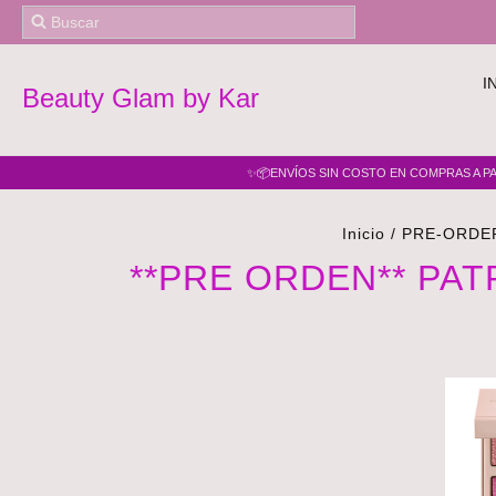
I
Beauty Glam by Kar
✨📦ENVÍOS SIN COSTO EN COMPRAS A PAR
Inicio
/
PRE-ORDE
**PRE ORDEN** PATRI