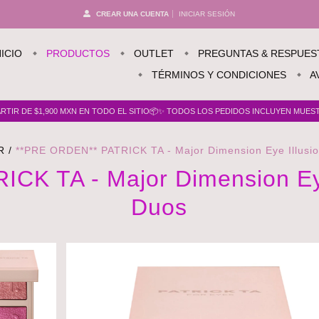
CREAR UNA CUENTA
INICIAR SESIÓN
NICIO
PRODUCTOS
OUTLET
PREGUNTAS & RESPUES
TÉRMINOS Y CONDICIONES
A
TIR DE $1,900 MXN EN TODO EL SITIO📦✨ TODOS LOS PEDIDOS INCLUYEN MUESTR
R
/
**PRE ORDEN** PATRICK TA - Major Dimension Eye Illus
CK TA - Major Dimension Ey
Duos