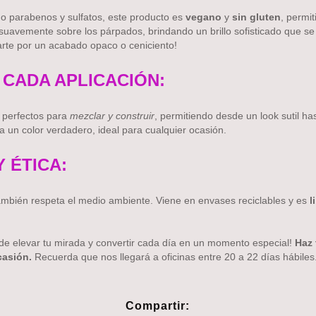
o parabenos y sulfatos, este producto es
vegano
y
sin gluten
, permit
suavemente sobre los párpados, brindando un brillo sofisticado que se 
te por un acabado opaco o ceniciento!
 CADA APLICACIÓN:
 perfectos para
mezclar y construir
, permitiendo desde un look sutil h
ra un color verdadero, ideal para cualquier ocasión.
 ÉTICA:
ambién respeta el medio ambiente. Viene en envases reciclables y es
l
de elevar tu mirada y convertir cada día en un momento especial!
Haz 
casión.
Recuerda que nos llegará a oficinas entre 20 a 22 días hábiles. 
Compartir: