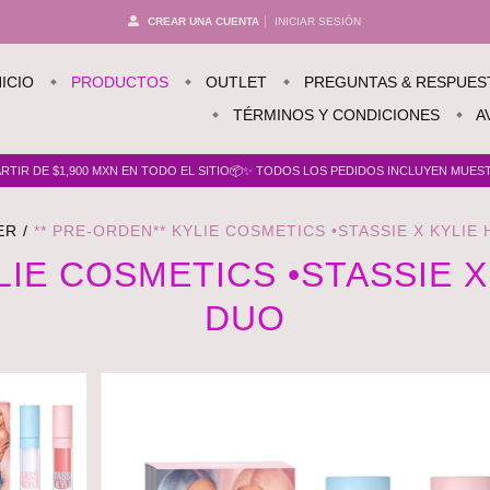
CREAR UNA CUENTA
INICIAR SESIÓN
NICIO
PRODUCTOS
OUTLET
PREGUNTAS & RESPUES
TÉRMINOS Y CONDICIONES
A
TIR DE $1,900 MXN EN TODO EL SITIO📦✨ TODOS LOS PEDIDOS INCLUYEN MUESTR
ER
/
** PRE-ORDEN** KYLIE COSMETICS •STASSIE X KYLIE
LIE COSMETICS •STASSIE 
DUO