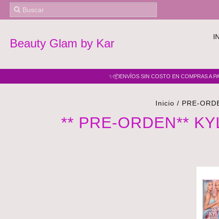
I
Beauty Glam by Kar
✨📦ENVÍOS SIN COSTO EN COMPRAS A PAR
Inicio
/
PRE-ORD
** PRE-ORDEN** KY