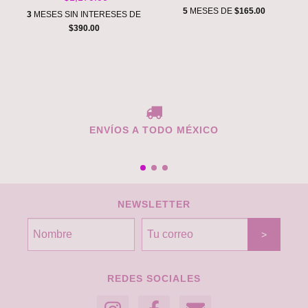
EYE & FACE
5
MESES DE
$165.00
3
MESES SIN INTERESES DE
$390.00
ENVÍOS A TODO MÉXICO
NEWSLETTER
REDES SOCIALES