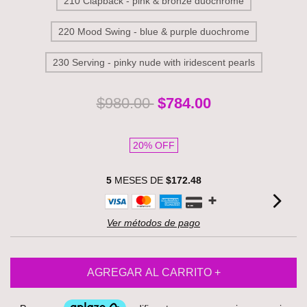
210 Clapback - pink & bronze duochrome
220 Mood Swing - blue & purple duochrome
230 Serving - pinky nude with iridescent pearls
$980.00
$784.00
20
% OFF
5
MESES DE
$172.48
Ver métodos de pago