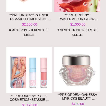
**PRE ORDEN** PATRICK
**PRE ORDEN**
TA MAJOR DIMENSION II
WATERMELON GLOW
ROSE EYESHADOW
HYALURONIC CLAY PORE-
$2,300.00
$1,300.00
PALETTE
TIGHT -GLOW RECIPE
6
MESES SIN INTERESES DE
3
MESES SIN INTERESES DE
$383.33
$433.33
**PRE ORDEN**DANESSA
** PRE-ORDEN** KYLIE
MYRICKS BEAUTY-
COSMETICS •STASSIE X
INFINITE CHROME FLAKES
KYLIE HIGH GLOSS DUO
$750.00
$1,170.00
MULTICHROME GEL FOR