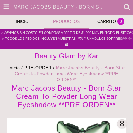
MARC JACOBS BEAUTY - BORN STAR CREAM-TO-POWDER LONG-WEAR EYESHADOW **PRE ORDEN**
INICIO
PRODUCTOS
CARRITO
0
✨📦ENVÍOS SIN COSTO EN COMPRAS A PARTIR DE $1,900 MXN EN TODO EL SITIO📦
✨ TODOS LOS PEDIDOS INCLUYEN MUESTRAS 🪄🥰 Y UNA DULCE SORPRESA🍭 💸
🛍️
Beauty Glam by Kar
Inicio
/
PRE-ORDER
/
Marc Jacobs Beauty - Born Star
Cream-to-Powder Long-Wear Eyeshadow **PRE
ORDEN**
Marc Jacobs Beauty - Born Star
Cream-To-Powder Long-Wear
Eyeshadow **PRE ORDEN**