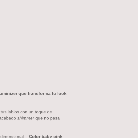
uminizer que transforma tu look
tus labios con un toque de
n acabado
shimmer
que no pasa
 dimensional. -
Color baby pink