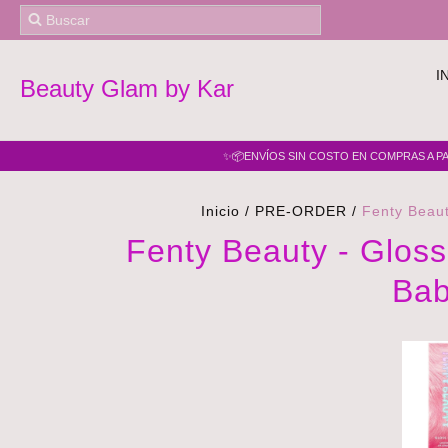
I
Beauty Glam by Kar
✨📦ENVÍOS SIN COSTO EN COMPRAS A PAR
Inicio
/
PRE-ORDER
/
Fenty Beau
Fenty Beauty - Glos
Bab