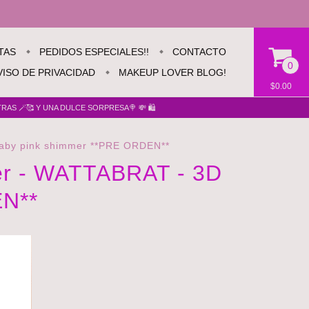
TAS
PEDIDOS ESPECIALES!!
CONTACTO
0
VISO DE PRIVACIDAD
MAKEUP LOVER BLOG!
$0.00
AS 🪄🥰 Y UNA DULCE SORPRESA🍭 💸 🛍️
baby pink shimmer **PRE ORDEN**
zer - WATTABRAT - 3D
EN**