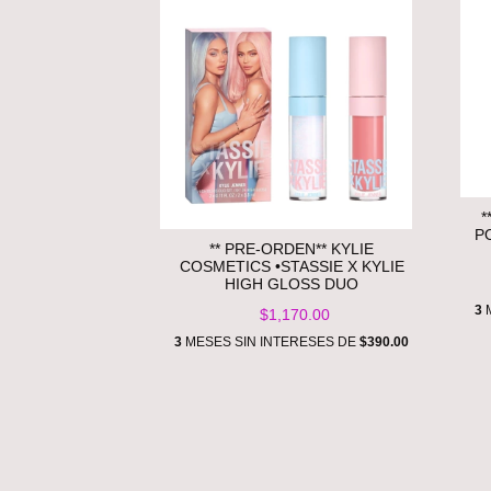
*
P
** PRE-ORDEN** KYLIE
COSMETICS •STASSIE X KYLIE
HIGH GLOSS DUO
3
M
$1,170.00
3
MESES SIN INTERESES DE
$390.00