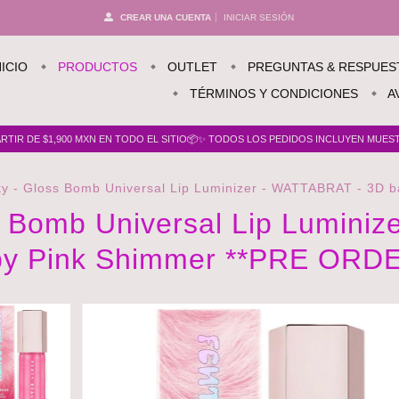
CREAR UNA CUENTA
INICIAR SESIÓN
NICIO
PRODUCTOS
OUTLET
PREGUNTAS & RESPUES
TÉRMINOS Y CONDICIONES
A
TIR DE $1,900 MXN EN TODO EL SITIO📦✨ TODOS LOS PEDIDOS INCLUYEN MUESTR
ty - Gloss Bomb Universal Lip Luminizer - WATTABRAT - 3D 
s Bomb Universal Lip Lumini
y Pink Shimmer **PRE ORD