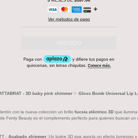
5
MESES DE
$187.00
Ver métodos de pago
WATTABRAT - 3D baby pink shimmer
✨
Gloss Bomb Universal Lip L
entín con la nueva colección un brillo
fucsia eléctrico 3D
que ilumina 
oss de Fenty Beauty es el complemento perfecto para quienes buscan u
T?
-
Acabado shimmer
: Un lustre 3D que aporta un efecto luminoso y