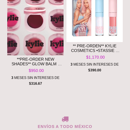
** PRE-ORDEN** KYLIE
COSMETICS •STASSIE X
KYLIE HIGH GLOSS DUO
$1,170.00
**PRE-ORDER NEW
SHADES** GLOW BALM •
3
MESES SIN INTERESES DE
KYLIE COSMETICS
$390.00
$950.00
3
MESES SIN INTERESES DE
$316.67
ENVÍOS A TODO MÉXICO