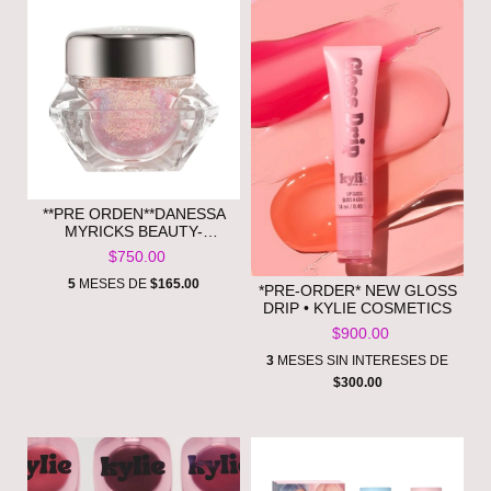
**PRE ORDEN**DANESSA
MYRICKS BEAUTY-
INFINITE CHROME FLAKES
$750.00
MULTICHROME GEL FOR
EYE & FACE
5
MESES DE
$165.00
*PRE-ORDER* NEW GLOSS
DRIP • KYLIE COSMETICS
$900.00
3
MESES SIN INTERESES DE
$300.00