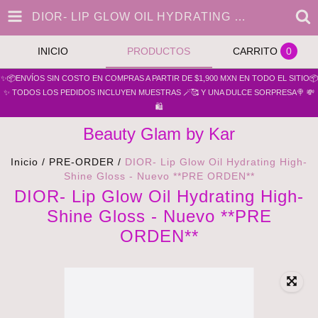
DIOR- LIP GLOW OIL HYDRATING HIGH-SHINE GLOSS - NUEVO **PRE ORDEN**
INICIO
PRODUCTOS
CARRITO
0
✨📦ENVÍOS SIN COSTO EN COMPRAS A PARTIR DE $1,900 MXN EN TODO EL SITIO📦
✨ TODOS LOS PEDIDOS INCLUYEN MUESTRAS 🪄🥰 Y UNA DULCE SORPRESA🍭 💸
🛍️
Beauty Glam by Kar
Inicio
/
PRE-ORDER
/
DIOR- Lip Glow Oil Hydrating High-
Shine Gloss - Nuevo **PRE ORDEN**
DIOR- Lip Glow Oil Hydrating High-
Shine Gloss - Nuevo **PRE
ORDEN**