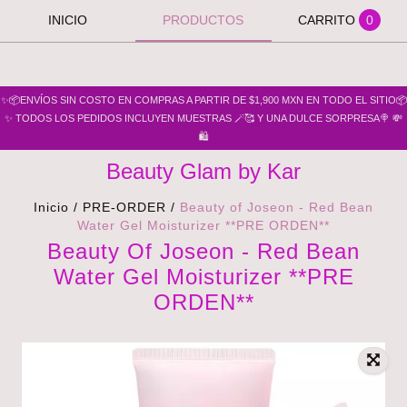
INICIO
PRODUCTOS
CARRITO
0
✨📦ENVÍOS SIN COSTO EN COMPRAS A PARTIR DE $1,900 MXN EN TODO EL SITIO📦
✨ TODOS LOS PEDIDOS INCLUYEN MUESTRAS 🪄🥰 Y UNA DULCE SORPRESA🍭 💸
🛍️
Beauty Glam by Kar
Inicio
/
PRE-ORDER
/
Beauty of Joseon - Red Bean
Water Gel Moisturizer **PRE ORDEN**
Beauty Of Joseon - Red Bean
Water Gel Moisturizer **PRE
ORDEN**