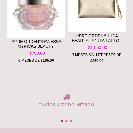
**PRE ORDEN**HUDA
BEAUTY- PORTA LAPTOP
**PRE ORDEN**DANESSA
KAYALI LAPTOP POUCH
MYRICKS BEAUTY-
$1,050.00
INFINITE CHROME FLAKES
$750.00
3
MESES SIN INTERESES DE
MULTICHROME GEL FOR
EYE & FACE
5
MESES DE
$165.00
$350.00
ENVÍOS A TODO MÉXICO